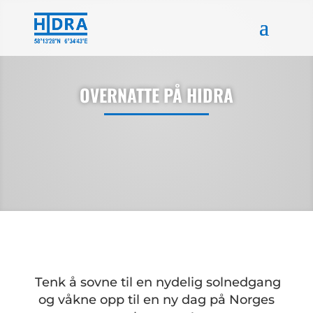
Skip
to
content
OVERNATTE PÅ HIDRA
Tenk å sovne til en nydelig solnedgang
og våkne opp til en ny dag på Norges