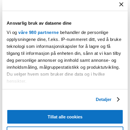
Gjestgiveriet ligger vakkert til helt i
sjøkanten og inneholder to leiligheter som
hver har sengeplass til maks seks personer.
Ansvarlig bruk av dataene dine
Gjestgiveriet ble totalrenovert i 2019.
Vi og
våre 980 partnerne
behandler de personlige
opplysningene dine, f.eks. IP-nummeret ditt, ved å bruke
Hver leilighet har tre soverom, to bad samt
teknologi som informasjonskapsler for å lagre og få
stue og et velutstyrt kjøkken. Leilighetene
tilgang til informasjon på enheten din, sånn at vi kan tilby
kan slås sammen hvis større grupper.
deg personlige annonser og innhold samt annonse- og
I tillegg har leilighetene tilgang på et
innholdsmåling, målgruppestatistikk og produktutvikling.
vakkert uteområde med utemøbler og
Du velger hvem som bruker dine data og i hvilke
plassbygd utekjøkken.
hensikter.
Gjestene har også tilgang på brygge og det
Under
mer info
kan du lese om hvordan dine personlige
er muligheter for å leie kajakk og båt.
Detaljer
data behandles og hvordan du kan velge hvordan de skal
brukes. Du kan hele tiden endre eller trekke tilbake ditt
Mer informasjon på nettsiden til
samtykke fra erklæringen om informasjonskapsler.
Tillat alle cookies
Kongshamn Gjestgiveri.
Vi bruker informasjonskapsler for å gi innhold og evt.