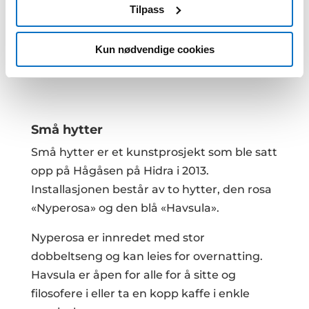
Tilpass
annonser et personlig preg, for å levere sosiale
mediefunksjoner og for å analysere trafikken vår.
For
nærmere informasjon les om informasjonskapsler
Kun nødvendige cookies
her
.
Små hytter
Små hytter er et kunstprosjekt som ble satt
opp på Hågåsen på Hidra i 2013.
Installasjonen består av to hytter, den rosa
«Nyperosa» og den blå «Havsula».
Nyperosa er innredet med stor
dobbeltseng og kan leies for overnatting.
Havsula er åpen for alle for å sitte og
filosofere i eller ta en kopp kaffe i enkle