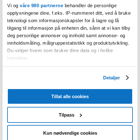
protokolleres.
Vi og
våre 980 partnerne
behandler de personlige
opplysningene dine, f.eks. IP-nummeret ditt, ved å bruke
Styret har disposisjonsrett over foreningens
teknologi som informasjonskapsler for å lagre og få
midler til alminnelige administrative formål.
tilgang til informasjon på enheten din, sånn at vi kan tilby
Alle utbetalinger skal være anvist av
deg personlige annonser og innhold samt annonse- og
foreningens leder. Regnskapsåret går fra 1.1
innholdsmåling, målgruppestatistikk og produktutvikling.
til 31.12.
Du velger hvem som bruker dine data og i hvilke
hensikter.
Medlemsmøter holdes når styret finner det
nødvendig.
Under
mer info
kan du lese om hvordan dine personlige
Detaljer
data behandles og hvordan du kan velge hvordan de skal
Foreningens øverste myndighet er
brukes. Du kan hele tiden endre eller trekke tilbake ditt
årsmøtet. Ordinært årsmøte holdes i første
samtykke fra erklæringen om informasjonskapsler.
Tillat alle cookies
halvår. Tid og sted bestemmes av styret og
bekjentgjøres med 3 ukers varsel.
Vi bruker informasjonskapsler for å gi innhold og evt.
Tilpass
annonser et personlig preg, for å levere sosiale
Innkalling skal angi de saker som skal
mediefunksjoner og for å analysere trafikken vår.
For
behandles på årsmøtet.
nærmere informasjon les om informasjonskapsler
Kun nødvendige cookies